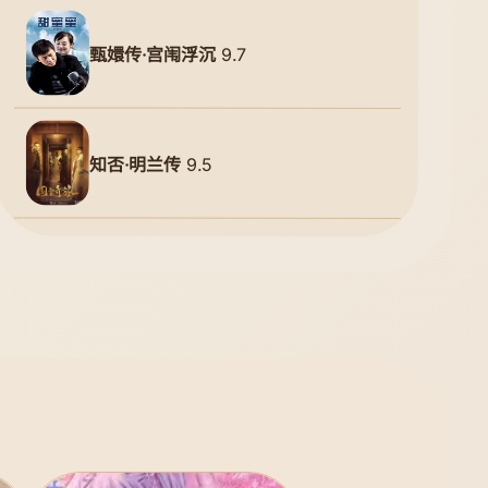
甄嬛传·宫闱浮沉
9.7
知否·明兰传
9.5