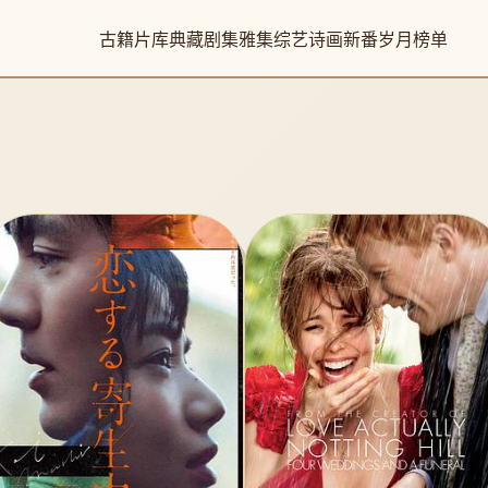
古籍片库
典藏剧集
雅集综艺
诗画新番
岁月榜单