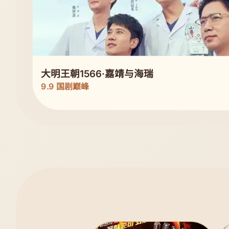
大明王朝1566·嘉靖与海瑞
9.9 国剧巅峰