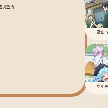
震撼登场
雾山五
罗小黑