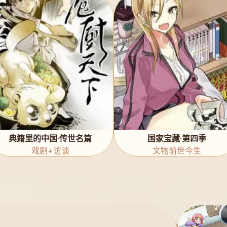
典籍里的中国·传世名篇
国家宝藏·第四季
戏剧+访谈
文物前世今生