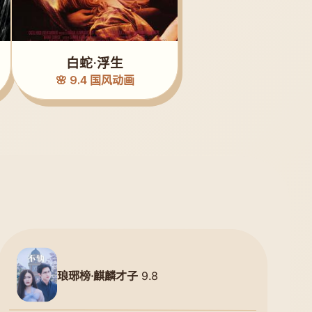
白蛇·浮生
🌸 9.4 国风动画
琅琊榜·麒麟才子
9.8