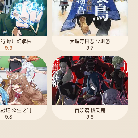
行·犀川幻紫林
大理寺日志·少卿游
9.9
9.7
战记·众生之门
百妖谱·桃夭篇
9.8
9.6