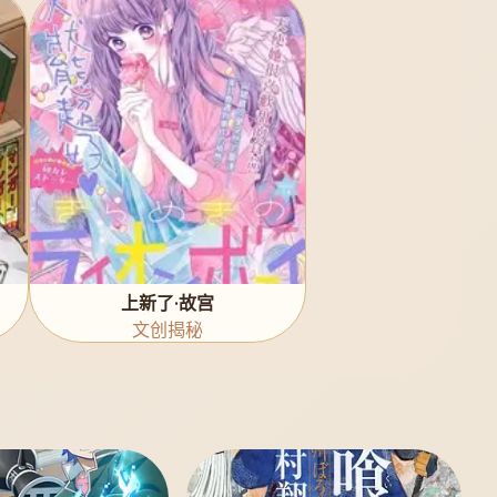
上新了·故宫
文创揭秘