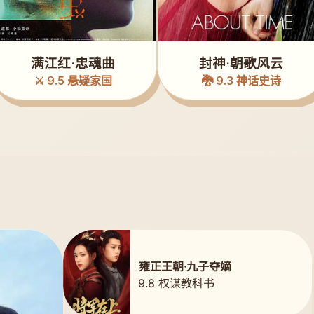
满江红·忠魂曲
封神·朝歌风云
⚔️ 9.5 悬疑家国
🐉 9.3 神话史诗
雍正王朝·九子夺嫡
9.8 权谋教科书