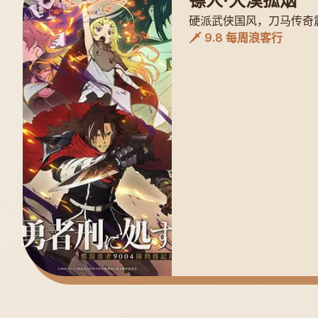
镖人·大漠孤烟
硬派武侠国风，刀马传奇
🗡️ 9.8 每周浪客行